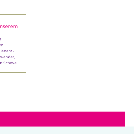
unserem
s
em
ienen! -
hwander,
on Scheve