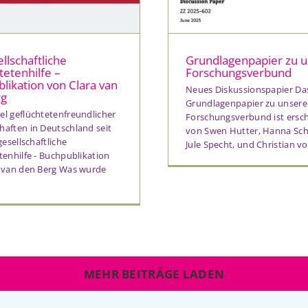
ellschaftliche
Grundlagenpapier zu 
tetenhilfe –
Forschungsverbund
likation von Clara van
Neues Diskussionspapier Da
rg
Grundlagenpapier zu unser
l geflüchtetenfreundlicher
Forschungsverbund ist ersch
aften in Deutschland seit
von Swen Hutter, Hanna Sc
gesellschaftliche
Jule Specht, und Christian v
tenhilfe - Buchpublikation
 van den Berg Was wurde
MEHR BEITRÄGE LADEN