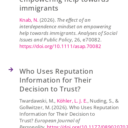
immigrants
Knab, N.
(
2026
).
The effect of an
interdependence mindset on empowering
help towards immigrants
.
Analyses of Social
Issues and Public Policy
,
26
, e70082.
https://doi.org/10.1111/asap.70082
Who Uses Reputation
Information for Their
Decision to Trust?
Twardawski, M.,
Köhler, L. J. E.
, Nuding, S., &
Gollwitzer, M. (2026). Who Uses Reputation
Information for Their Decision to
Trust?
European Journal of
Personality
.
https://doi.org/10.1177/0890207