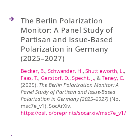
The Berlin Polarization
Monitor: A Panel Study of
Partisan and Issue-Based
Polarization in Germany
(2025–2027)
Becker, B.
,
Schwander, H.
,
Shuttleworth, L.
,
Faas, T.
,
Gerstorf, D.
,
Specht, J.
, &
Teney, C.
(2025).
The Berlin Polarization Monitor: A
Panel Study of Partisan and Issue-Based
Polarization in Germany (2025–2027)
(No.
msc7e_v1). SocArXiv.
https://osf.io/preprints/socarxiv/msc7e_v1/