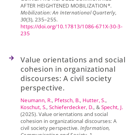
AFTER HEIGHTENED MOBILIZATION*.
Mobilization: An International Quarterly
,
30
(3), 235–255.
https://doi.org/10.17813/1086-671X-30-3-
235
Value orientations and social
cohesion in organizational
discourses: A civil society
perspective.
Neumann, R.
,
Pfetsch, B.
,
Hutter, S.
,
Koschut, S.
,
Schieferdecker, D.
, &
Specht, J.
(2025). Value orientations and social
cohesion in organizational discourses: A
civil society perspective.
Information,
Communication and Society
, 1-