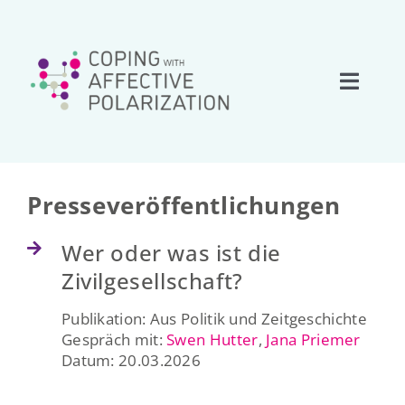
Zum
Inhalt
springen
Toggle
Naviga
Start
Über uns
Presseveröffentlichungen
Wer oder was ist die
Forschung
Zivilgesellschaft?
Team
Publikation: Aus Politik und Zeitgeschichte
Gespräch mit:
Swen Hutter
,
Jana Priemer
Datum: 20.03.2026
Netzwerk