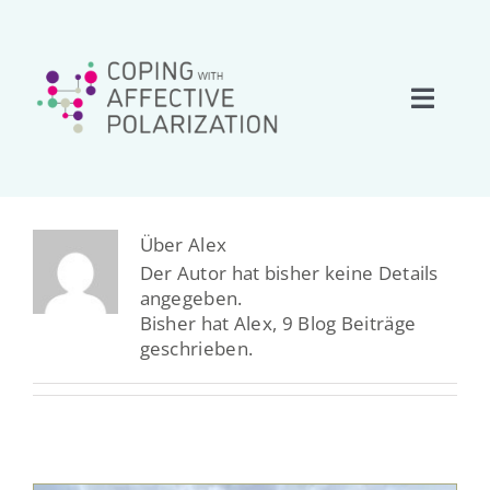
Zum
Inhalt
springen
Toggle
Naviga
Start
Über uns
Über
Alex
Der Autor hat bisher keine Details
angegeben.
Forschung
Bisher hat Alex, 9 Blog Beiträge
geschrieben.
Team
Netzwerk