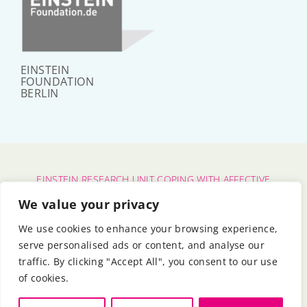
EINSTEIN
FOUNDATION
BERLIN
EINSTEIN RESEARCH UNIT COPING WITH AFFECTIVE
POLARIZATION
We value your privacy
CHARITÉ – UNIVERSITÄTSMEDIZIN BERLIN
|
FU BERLIN
We use cookies to enhance your browsing experience,
|
HU BERLIN
serve personalised ads or content, and analyse our
BERLIN UNIVERSITY ALLIANCE
|
EINSTEIN FOUNDATION
traffic. By clicking "Accept All", you consent to our use
BERLIN
of cookies.
© 2024 - 2026