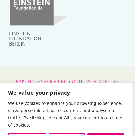
EINSTEIN
FOUNDATION
BERLIN
EINSTEIN RESEARCH UNIT COPING WITH AFFECTIVE
POLARIZATION
We value your privacy
CHARITÉ – UNIVERSITÄTSMEDIZIN BERLIN
|
FU BERLIN
We use cookies to enhance your browsing experience,
|
HU BERLIN
serve personalised ads or content, and analyse our
BERLIN UNIVERSITY ALLIANCE
|
EINSTEIN FOUNDATION
traffic. By clicking "Accept All", you consent to our use
BERLIN
of cookies.
© 2024 - 2026