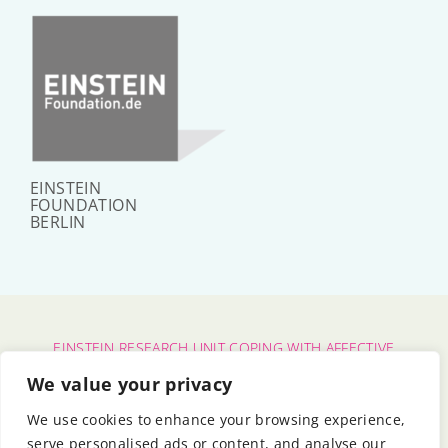
EINSTEIN
FOUNDATION
BERLIN
EINSTEIN RESEARCH UNIT COPING WITH AFFECTIVE
POLARIZATION
We value your privacy
CHARITÉ – UNIVERSITÄTSMEDIZIN BERLIN
|
FU BERLIN
We use cookies to enhance your browsing experience,
|
HU BERLIN
serve personalised ads or content, and analyse our
BERLIN UNIVERSITY ALLIANCE
|
EINSTEIN FOUNDATION