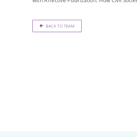
with Affective Polarization: How Civil Socie
BACK TO TEAM